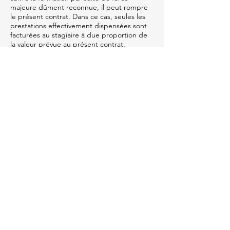
majeure dûment reconnue, il peut rompre
le présent contrat. Dans ce cas, seules les
prestations effectivement dispensées sont
facturées au stagiaire à due proportion de
la valeur prévue au présent contrat.
Les sommes dues par le client à titre
d’indemnisation sont mentionnées comme
telles sur la facture.
Article 22 : Sous-traitance
L'Organisme de formation est autorisé à
sous-traiter pour partie ou totalement
l’exécution des prestations objets du
présent contrat. Toutes les obligations du
Client qui en découlent ne valent qu’à
l’égard de l’Organisme de formation, lequel
demeure responsable à l’égard du Client
de toutes les obligations résultant du
présent contrat.
Article 23 : Rétribution d'apporteur
d'affaires
L'apporteur d'affaires est la personne qui